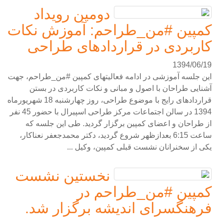
دومین رویداد
کمپین #من_طراحم: آموزش نکات
کاربردی در قراردادهای طراحی
1394/06/19
این جلسه آموزشی در ادامه فعالیتهای کمپین #من_طراحم، جهت
آشنایی طراحان با اصول و مبانی و نکات کاربردی در بستن
قراردادهای رایج با موضوع طراحی، روز چهارشنبه 18 شهریورماه
1394 در سالن اجتماعات مرکز طراحی اسپیرال با حضور 45 نفر
از طراحان و اعضای کمپین برگزار گردید. طی این جلسه که
ساعت 6:15 بعدازظهر شروع گردید، دکتر محمدجعفر نعناکار،
یکی از سخنرانان نشست قبلی کمپین، وکیل ...
نخستین نشست
کمپین #من_طراحم در
فرهنگسرای اندیشه برگزار شد.