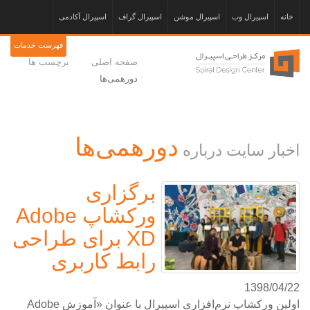
خانه
اسپیرال وب
اسپیرال موشن
اسپیرال گراف
اسپیرال آکادمی
فهرست خدمات
صفحه اصلی
برچسب ها
دورهمی‌ها
دورهمی‌ها
اخبار سایت درباره
برگزاری
ورکشاپ Adobe
XD برای طراحی
رابط کاربری
1398/04/22
اولین ورکشاپ نرم‌افزاری اسپیرال با عنوان «آموزش Adobe