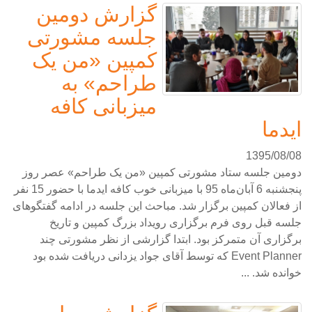
گزارش دومین
جلسه مشورتی
کمپین «من یک
طراحم» به
میزبانی کافه
ایدما
1395/08/08
دومین جلسه ستاد مشورتی کمپین «من یک طراحم» عصر روز
پنجشنبه 6 آبان‌ماه 95 با میزبانی خوب کافه ایدما با حضور 15 نفر
از فعالان کمپین برگزار شد. مباحث این جلسه در ادامه گفتگوهای
جلسه قبل روی فرم برگزاری رویداد بزرگ کمپین و تاریخ
برگزاری آن متمرکز بود. ابتدا گزارشی از نظر مشورتی چند
Event Planner که توسط آقای جواد یزدانی دریافت شده بود
خوانده شد. ...