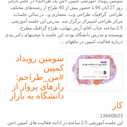
سومین رویداد آموزشی کمپین «من یک طراحم» در عصر بارانی
روز 27 آبان 94 با حضور بیش از 40 طراح از رشته‌های مختلف
طراحی گرافیک، طراحی وب، معماری و... در سالن جلسات
مرکز طراحی اسپیرال برگزار شد. مدرس این جلسه آموزشی
2.5 ساعته جناب آقای آرش تنهایی، طراح گرافیک مطرح،
نویسنده و مدرس دانشگاه بودند. این جلسه با صحبتهای دکتر بیدی
درباره فعالیت کمپین در ماههای ...
سومین رویداد
کمپین
#من_طراحم:
رازهای پرواز از
دانشگاه به بازار
کار
1394/08/23
این جلسه آموزشی 2.5 ساعته در ادامه فعالیت های کمپین «من