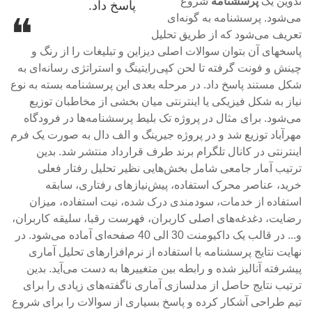
تدوین یک
پرسشنامه
شروع
پاسخ داد.
می‌شود. پرسشنامه به گونه‌ای
تعریف می‌شود که از طریق تحلیل
پاسخهای آن بتوان سوالات اصلی دیزاین و تبلیغات را از رنگ و
چینش و فونت گرفته تا لحن کپی‌رایتینگ و استراتژی رسانه‌ای به
شکل مستند پاسخ داد. در مرحله بعدی این پرسشنامه بسته به نوع
نیاز به شکل فیزیکی یا اینترنتی میان بخشی از مخاطبان توزیع
می‌شود. برای مثال در پروژه تک بلیط پرسشنامه‌ها در فرودگاه
مهرآباد توزیع شد و در پروژه جیرینگ و الف دال به صورت یک فرم
اینترنتی در کانال تلگرام برند طرف قرارداد منتشر شد. بدین
ترتیب آمار جامعی شامل بخش‌هایی نظیر تحلیل رفتار فعلی
خرید، عناصر محرک استفاده، پیش‌نیازهای رفتاری، سابقه
استفاده از خدمات، سودمندی درک شده، نیت استفاده، میزان
رضایت، دغدغه‌های اصلی کاربران، فهرست رقبا، سلیقه کاربران،
و... در قالب یک داکیومنت 30 الی 40 صفحه‌ای آماده می‌شود. در
نهایت نتایج پرسشنامه با استفاده از نرم‌افزارهای تحلیل آماری
پیشرفته آنالیز شده و رابطه بین متغییرها به دست می‌آید. بدین
ترتیب نتایج حاصل از مدلسازی آماری ناگفته‌های زیادی را برای
تیم طراحی آشکار کرده و پاسخ بسیاری از سوالات را برای شروع