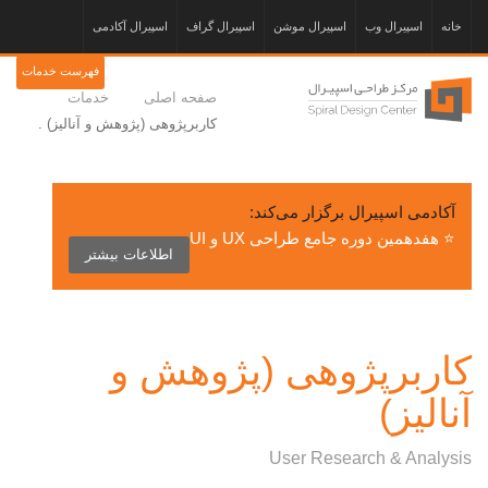
خانه
اسپیرال وب
اسپیرال موشن
اسپیرال گراف
اسپیرال آکادمی
فهرست خدمات
صفحه اصلی
خدمات
کاربرپژوهی (پژوهش و آنالیز) .
آکادمی اسپیرال برگزار می‌کند:
⭐ هفدهمین دوره جامع طراحی UX و UI
اطلاعات بیشتر
کاربرپژوهی (پژوهش و
آنالیز)
User Research & Analysis