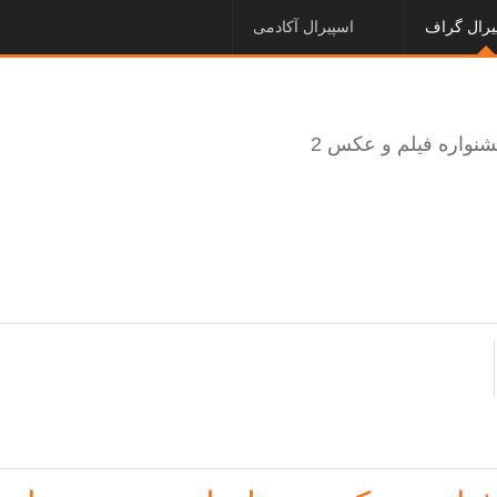
یرال گراف
اسپیرال آکادمی
نواره فیلم و عکس 2