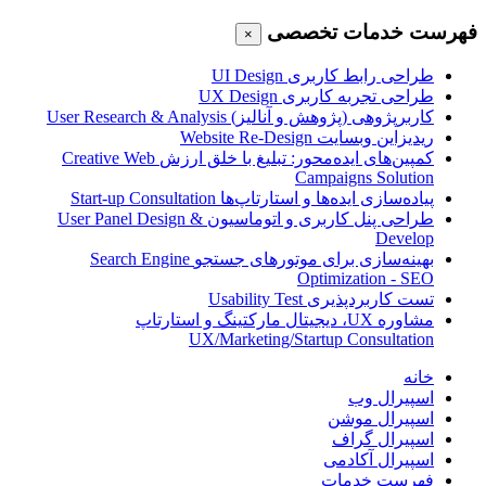
فهرست خدمات تخصصی
×
طراحی رابط کاربری
UI Design
طراحی تجربه کاربری
UX Design
کاربرپژوهی (پژوهش و آنالیز)
User Research & Analysis
ریدیزاین وبسایت
Website Re-Design
کمپین‌های ایده‌محور: تبلیغ با خلق ارزش
Creative Web
Campaigns Solution
پیاده‌سازی ایده‌ها و استارتاپ‌ها
Start-up Consultation
طراحی پنل کاربری و اتوماسیون
User Panel Design &
Develop
بهینه‌سازی برای موتورهای جستجو
Search Engine
Optimization - SEO
تست کاربردپذیری
Usability Test
مشاوره UX، دیجیتال مارکتینگ و استارتاپ
UX/Marketing/Startup Consultation
خانه
اسپیرال وب
اسپیرال موشن
اسپیرال گراف
اسپیرال آکادمی
فهرست خدمات