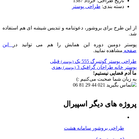
تاریخ طراحی:
خرداد 1387
دسته بندی:
طراحی پوستر
از این طرح برای بروشور، دعوتنامه و تندیس شیشه ای هم استفاده
شد.
پوستر دومین دوره این همایش را هم می توانید در
این
صفحه
مشاهده نمایید.
طراحی پوستر گوتنبرگ 555 یک
قبلی
(پوستر)
پوستر خانه طراحان گرافیک 3
بعدی
(پوستر)
ما آدم فضایی نیستیم!
به زبان شما صحبت می‌کنیم :)
021 44 29 81 06
پروژه های دیگر اسپیرال
طراحی بروشور سامانه هشت
(هویت بصری)