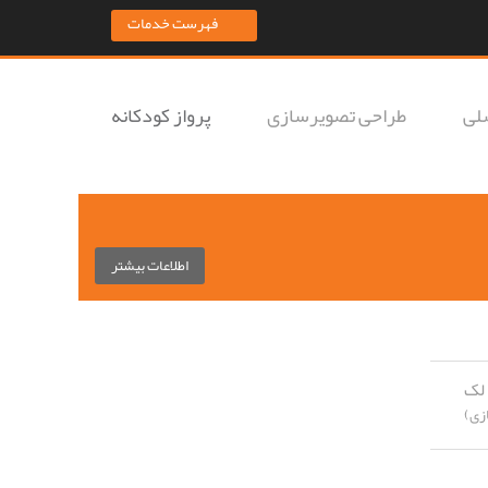
فهرست خدمات
لی
طراحی تصویرسازی
پرواز کودکانه
اطلاعات بیشتر
ما آدم فضایی نیستیم!
لک
زی)
به زبان شما صحبت می‌کنیم :)
021 44 29 81 06