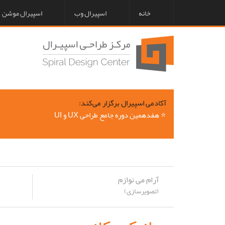
خانه
اسپیرال وب
اسپیرال موشن
آکادمی اسپیرال برگزار می‌کند:
⭐ هفدهمین دوره جامع طراحی UX و UI
آرام می نوازم
(تصویرسازی)