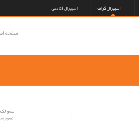
اسپیرال گراف
اسپیرال آکادمی
صفحه اص
عمو لک 
(تصویرسا