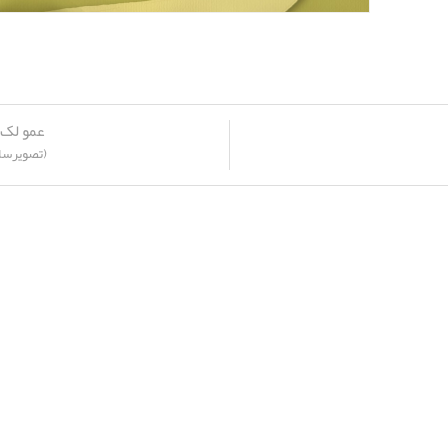
عمو لک 
(تصویرسا