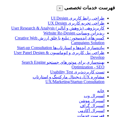
فهرست خدمات تخصصی
×
طراحی رابط کاربری
UI Design
طراحی تجربه کاربری
UX Design
کاربرپژوهی (پژوهش و آنالیز)
User Research & Analysis
ریدیزاین وبسایت
Website Re-Design
کمپین‌های ایده‌محور: تبلیغ با خلق ارزش
Creative Web
Campaigns Solution
پیاده‌سازی ایده‌ها و استارتاپ‌ها
Start-up Consultation
طراحی پنل کاربری و اتوماسیون
User Panel Design &
Develop
بهینه‌سازی برای موتورهای جستجو
Search Engine
Optimization - SEO
تست کاربردپذیری
Usability Test
مشاوره UX، دیجیتال مارکتینگ و استارتاپ
UX/Marketing/Startup Consultation
خانه
اسپیرال وب
اسپیرال موشن
اسپیرال گراف
اسپیرال آکادمی
فهرست خدمات