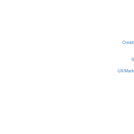
Creat
S
UX/Marke