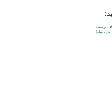
د:
ای موسسه
یران منار)