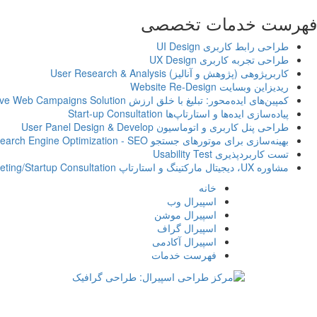
فهرست خدمات تخصصی
طراحی رابط کاربری
UI Design
طراحی تجربه کاربری
UX Design
کاربرپژوهی (پژوهش و آنالیز)
User Research & Analysis
ریدیزاین وبسایت
Website Re-Design
کمپین‌های ایده‌محور: تبلیغ با خلق ارزش
ive Web Campaigns Solution
پیاده‌سازی ایده‌ها و استارتاپ‌ها
Start-up Consultation
طراحی پنل کاربری و اتوماسیون
User Panel Design & Develop
بهینه‌سازی برای موتورهای جستجو
earch Engine Optimization - SEO
تست کاربردپذیری
Usability Test
مشاوره UX، دیجیتال مارکتینگ و استارتاپ
ting/Startup Consultation
خانه
اسپیرال وب
اسپیرال موشن
اسپیرال گراف
اسپیرال آکادمی
فهرست خدمات