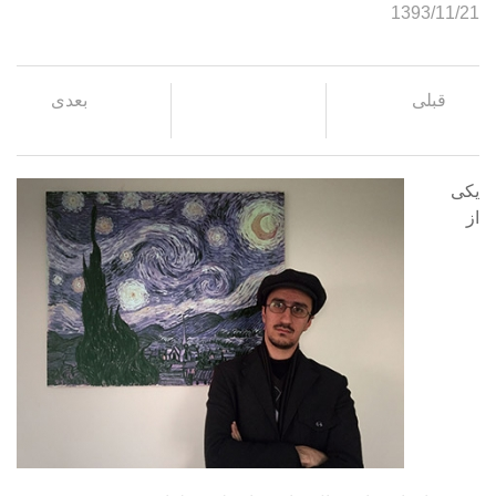
1393/11/21
قبلی
بعدی
یکی
از