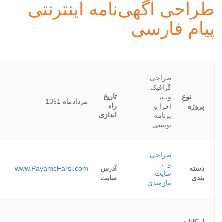
طراحی آگهی‌نامه اینترنتی
پیام فارسی
طراحی
گرافیک
تاریخ
نوع
وب،
مردادماه 1391
راه
پروژه
اجرا و
اندازی
برنامه
نویسی
طراحی
وب
دسته
آدرس
www.PayameFarsi.com
سایت
بندی
سایت
نیازمندی
امکانات