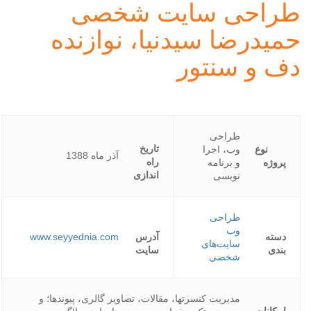
طراحی سایت شخصی
حمیدرضا سیدنیا، نوازنده
دف و سنتور
طراحی
تاریخ
نوع
وب، اجرا
آذر ماه 1388
راه
پروژه
و برنامه
اندازی
نویسی
طراحی
وب
دسته
آدرس
www.seyyednia.com
سایت‌های
بندی
سایت
شخصی
مدیریت کنسرتها، مقالات، تصاویر گالری، پیوندها؛ و