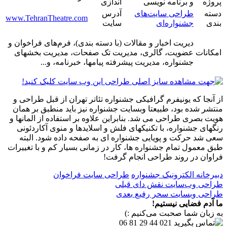
پروژه
و برنامه نویسی
اندازی
دسته
طراحی سایت‌های
آدرس
www.TehranTheatre.com
بندی
جشنواره‌ای
سایت
دیریت اخبار و مقالات (با دسته بندی)، فرم‌های فراخوان و
امکانات
عضویت، گالری، مدیریت تک صفحات، مدیریت بخشهای
جشنواره، مدیریت پیشرفته پیامها، خبرنامه، و...
از آنجا که یونیفرم گرافیکی جشنواره تئاتر تهران از قبل طراحی و
منتشر شده بود، طبیعتا وبسایت جشنواره نیز باید منطبق بر همان
هویت بصری طراحی می شد. بنابراین علاوه بر استفاده از المانها و
رنگهای جشنواره، با تکنیکهای فلش و اسلایدها و منوی آکاردئونی
سعی شد حرکت و پویایی جشنواره ای به صفحه داده شود. البته
طبق معمول تمام جشنواره ها، کار در زمانی بسیار کم و با تغییرات
فراوان در روند طراحی انجام گرفت!
دبیرخانه الکترونیک جشنواره
طراحی سایت فراخوان
طراحی وب‌سایت نقش دای
قبلی
طراحی وبسایت سحر رفیع
بعدی
ما آدم فضایی نیستیم!
به زبان شما صحبت می‌کنیم :)
021 44 29 81 06