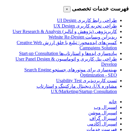
فهرست خدمات تخصصی
×
طراحی رابط کاربری
UI Design
طراحی تجربه کاربری
UX Design
کاربرپژوهی (پژوهش و آنالیز)
User Research & Analysis
ریدیزاین وبسایت
Website Re-Design
کمپین‌های ایده‌محور: تبلیغ با خلق ارزش
Creative Web
Campaigns Solution
پیاده‌سازی ایده‌ها و استارتاپ‌ها
Start-up Consultation
طراحی پنل کاربری و اتوماسیون
User Panel Design &
Develop
بهینه‌سازی برای موتورهای جستجو
Search Engine
Optimization - SEO
تست کاربردپذیری
Usability Test
مشاوره UX، دیجیتال مارکتینگ و استارتاپ
UX/Marketing/Startup Consultation
خانه
اسپیرال وب
اسپیرال موشن
اسپیرال گراف
اسپیرال آکادمی
فهرست خدمات