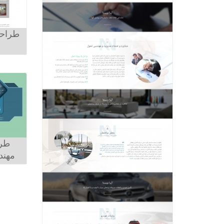
طراحی
طر
مهند